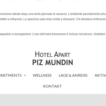
lusione ideale dopo una bella giornata di vacanza. L’ambiente parzialmente privato 
tini a infrarossi. La spaziosa sala relax invita a rilassarsi. Chi desidera rinfrescars
ppatoio e asciugamani. L’uso dell’area benessere è incluso nel prezzo. Godetevi 
PARTMENTS
WELLNESS
LAGE & ANREISE
AKTI
KONTAKT