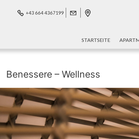
+43 664 4367199
STARTSEITE
APART
Benessere – Wellness