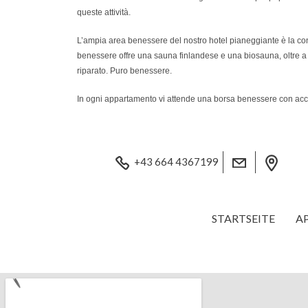
queste attività.
L’ampia area benessere del nostro hotel pianeggiante è la conc
benessere offre una sauna finlandese e una biosauna, oltre a let
riparato. Puro benessere.
In ogni appartamento vi attende una borsa benessere con acca
+43 664 4367199
STARTSEITE
A