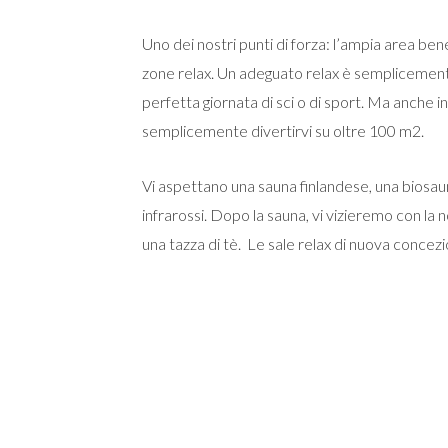
Uno dei nostri punti di forza: l’ampia area b
zone relax. Un adeguato relax è semplicement
perfetta giornata di sci o di sport. Ma anche 
semplicemente divertirvi su oltre 100 m2.
Vi aspettano una sauna finlandese, una biosau
infrarossi. Dopo la sauna, vi vizieremo con la
una tazza di tè. Le sale relax di nuova concezi