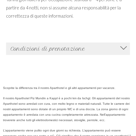
partire da 4 notti, non si assume alcuna responsabilità per la
correttezza di queste informazioni.
Condizioni di prenotazione
Scoprite la differenza tra il nostro Aparthotel e gli altri appartamenti per vacanze.
Il nostro Aparthotel Piz Mundin a Kappl è a pochi km da Ischgl. Gli appartamenti del nostro
Aparthotel sono arredati con cura, con molto legno e materiali naturali. Tutte le camere dei
nostri appartamenti sono dotate di un proprio WC e di una doccia. La zona giorno di ogni
appartamento è arredata con una cucina completamente attrezzata. Nell’appartamento
troverete anche tutti gli elettrodomestici necessari, stoviglie, pentole, ecc.
L’appartamento viene pulito ogni due giorni su richiesta. L’appartamento può essere
prenotato anche per una notte o più. Ciò significa che il vostro soggiorno in un aparthotel è