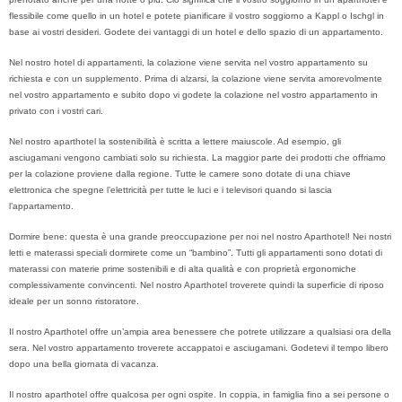
flessibile come quello in un hotel e potete pianificare il vostro soggiorno a Kappl o Ischgl in
base ai vostri desideri. Godete dei vantaggi di un hotel e dello spazio di un appartamento.
Nel nostro hotel di appartamenti, la colazione viene servita nel vostro appartamento su
richiesta e con un supplemento. Prima di alzarsi, la colazione viene servita amorevolmente
nel vostro appartamento e subito dopo vi godete la colazione nel vostro appartamento in
privato con i vostri cari.
Nel nostro aparthotel la sostenibilità è scritta a lettere maiuscole. Ad esempio, gli
asciugamani vengono cambiati solo su richiesta. La maggior parte dei prodotti che offriamo
per la colazione proviene dalla regione. Tutte le camere sono dotate di una chiave
elettronica che spegne l’elettricità per tutte le luci e i televisori quando si lascia
l’appartamento.
Dormire bene: questa è una grande preoccupazione per noi nel nostro Aparthotel! Nei nostri
letti e materassi speciali dormirete come un “bambino”. Tutti gli appartamenti sono dotati di
materassi con materie prime sostenibili e di alta qualità e con proprietà ergonomiche
complessivamente convincenti. Nel nostro Aparthotel troverete quindi la superficie di riposo
ideale per un sonno ristoratore.
Il nostro Aparthotel offre un’ampia area benessere che potrete utilizzare a qualsiasi ora della
sera. Nel vostro appartamento troverete accappatoi e asciugamani. Godetevi il tempo libero
dopo una bella giornata di vacanza.
Il nostro aparthotel offre qualcosa per ogni ospite. In coppia, in famiglia fino a sei persone o